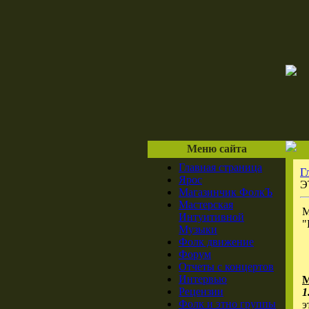
Меню сайта
Главная страница
Г
Ярос
Э
Магазинчик ФолкЪ
Мастерская
М
Интуитивной
"
Музыки
Фолк движение
Форум
Отчеты с концертов
Интервью
М
Рецензии
1
Фолк и этно группы
э