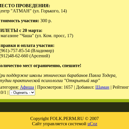
МЕСТО ПРОВЕДЕНИЯ:
ентр "АТМАН" (ул. Горького, 14)
тоимость участия:
300 р.
ИЛЕТЫ с 20 марта:
 магазине "Чаша" (ул. Ком. просс, 17)
правки и оплата участия:
(961)-757-85-54 (Владимир)
(912)48-62-660 (Арсений)
оличество мест ограниченно, спешите!
ри поддержке школы этнических барабанов Павла Тодера,
тудии практической психологии "Открытый мир"
атегория:
Афиша
| Просмотров: 1657 | Добавил:
Шаман
| Рейтинг
.0/1 |
Copyright FOLK.PERM.RU © 2007
Сайт управляется системой
uCoz