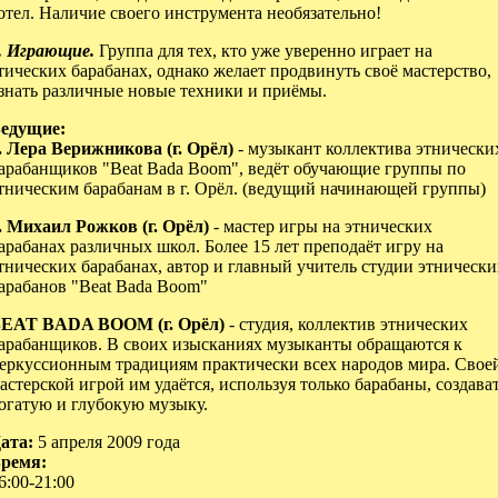
отел. Наличие своего инструмента необязательно!
. Играющие.
Группа для тех, кто уже уверенно играет на
тических барабанах, однако желает продвинуть своё мастерство,
знать различные новые техники и приёмы.
едущие:
. Лера Верижникова (г. Орёл)
- музыкант коллектива этнически
арабанщиков "Beat Bada Boom", ведёт обучающие группы по
тническим барабанам в г. Орёл. (ведущий начинающей группы)
. Михаил Рожков (г. Орёл)
- мастер игры на этнических
арабанах различных школ. Более 15 лет преподаёт игру на
тнических барабанах, автор и главный учитель студии этнически
арабанов "Beat Bada Boom"
EAT BADA BOOM (г. Орёл)
- студия, коллектив этнических
арабанщиков. В своих изысканиях музыканты обращаются к
еркуссионным традициям практически всех народов мира. Свое
астерской игрой им удаётся, используя только барабаны, создава
огатую и глубокую музыку.
ата:
5 апреля 2009 года
ремя:
6:00-21:00