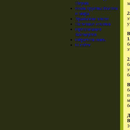
Перми
х
Фолк группы России
2
и мира
э
Уральские земли
у
Полезные ссылки
Организация
В
Концертов
1
Обратная связь
б
О сайте
э
2
б
э
б
B
б
п
м
б
Д
В
1