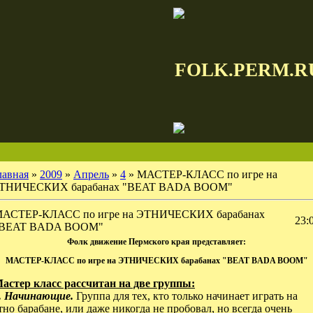
FOLK.PERM.R
лавная
»
2009
»
Апрель
»
4
» МАСТЕР-КЛАСС по игре на
ТНИЧЕСКИХ барабанах "BEAT BADA BOOM"
АСТЕР-КЛАСС по игре на ЭТНИЧЕСКИХ барабанах
23:
BEAT BADA BOOM"
Фолк движение Пермского края представляет:
МАСТЕР-КЛАСС по игре на ЭТНИЧЕСКИХ барабанах "BEAT BADA BOOM"
астер класс рассчитан на две группы:
. Начинающие.
Группа для тех, кто только начинает играть на
тно барабане, или даже никогда не пробовал, но всегда очень