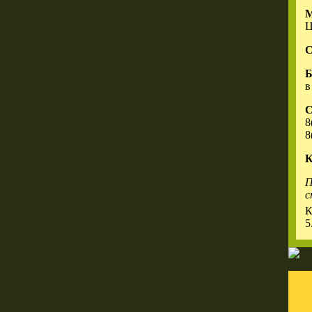
Ц
С
Б
в
С
8
8
К
П
с
К
5