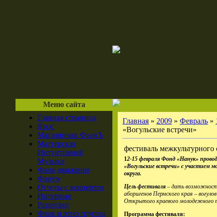
Меню сайта
Главная страница
Главная
»
2009
»
Февраль
»
Ярос
«Вогульские встречи»
Магазинчик ФолкЪ
Мастерская
фестиваль межкультурного 
Интуитивной
1
2-15 февраля Фонд «Нанук» пров
Музыки
«Вогульские встречи» с участием 
Фолк движение
округа.
Форум
Отчеты с концертов
Цель фестиваля
– дать возможность
аборигенов Пермского края – вогуло
Интервью
Открытого краевого молодежного тв
Рецензии
Фолк и этно группы
Программа фестиваля: