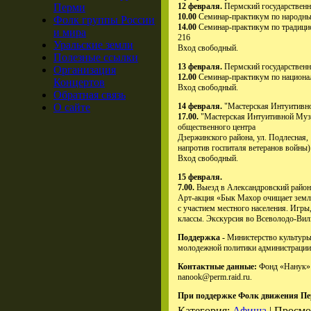
Перми
12 февраля.
Пермский государственны
10.00
Семинар-практикум по народны
Фолк группы России
14.00
Семинар-практикум по традици
и мира
216
Уральские земли
Вход свободный.
Полезные ссылки
13 февраля.
Пермский государственны
Организация
12.00
Семинар-практикум по национа
Концертов
Вход свободный.
Обратная связь
О сайте
14 февраля.
"Мастерская Интуитивн
17.00.
"Мастерская Интуитивной Муз
общественного центра
Дзержинского района, ул. Подлесная,
напротив госпиталя ветеранов войны)
Вход свободный.
15 февраля.
7.00.
Выезд в Александровский район.
Арт-акция «Бык Махор очищает земл
с участием местного населения. Игры
классы. Экскурсия во Всеволодо-Виль
Поддержка -
Министерство культуры
молодежной политики администрации
Контактные данные:
Фонд «Нанук» 
nanook@perm.raid.ru.
При поддержке Фолк движения Пе
Категория:
Афиша
| Просмо