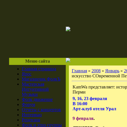
Меню сайта
Главная страница
Главная
»
2008
»
Январь
»
2
Ярос
искусство СОвременной П
Магазинчик ФолкЪ
Мастерская
KamWa представляет: исто
Интуитивной
Перми
Музыки
9, 16, 23 февраля
Фолк движение
В 16:00
Форум
Арт-клуб отеля Урал
Отчеты с концертов
Интервью
9 февраля
.
Рецензии
Фолк и этно группы