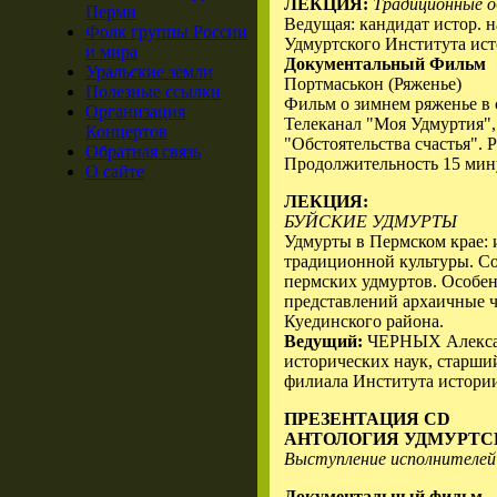
ЛЕКЦИЯ:
Традиционные о
Перми
Ведущая: кандидат истор. 
Фолк группы России
Удмуртского Института ис
и мира
Документальный Фильм
Уральские земли
Портмаськон (Ряженье)
Полезные ссылки
Фильм о зимнем ряженье в 
Организация
Телеканал "Моя Удмуртия"
Концертов
"Обстоятельства счастья". 
Обратная связь
Продолжительность 15 мин
О сайте
ЛЕКЦИЯ:
БУЙСКИЕ УДМУРТЫ
Удмурты в Пермском крае: 
традиционной культуры. Со
пермских удмуртов. Особе
представлений архаичные 
Куединского района.
Ведущий:
ЧЕРНЫХ Алексан
исторических наук, старши
филиала Института истори
ПРЕЗЕНТАЦИЯ CD
АНТОЛОГИЯ УДМУРТС
Выступление исполнителей 
Документальный фильм