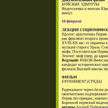
БУЙСКИЕ УДМУРТЫ
Видеосъемка и монтаж Юри
минут.
16 февраля
ЛЕКЦИЯ СОЦИОМИФО
Пролог: архетипика Перми
как фрагмент второго пров
XVIII-XK вв.: от окраины 
мутация старого Урала. Сов
мифа. Постсоветская Перм
Эпилог: миф умер, да здрав
Ведущий:
РАКОВ Вячеслав
кандидат исторических нау
филиала Высшей школы эк
ФИЛЬМ
ENVIORMENT (СРЕДА)
Радикальное черно-белое р
окончательно подчеркивает
Пермь без прикрас, именно 
Коренной пермский видеоарт
авторы
-Андрей Побережник