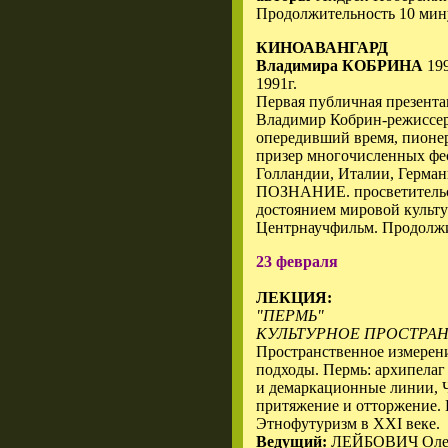
Продолжительность 10 мин
КИНОАВАНГАРД
Владимира КОБРИНА
199
1991г.
Первая публичная презентац
Владимир Кобрин-режиссер,
опередивший время, пионер
призер многочисленных фес
Голландии, Италии, Герман
ПОЗНАНИЕ. просветительс
достоянием мировой культу
Центрнаучфильм. Продолжи
23 февраля
ЛЕКЦИЯ:
"ПЕРМЬ"
КУЛЬТУРНОЕ ПРОСТРА
Пространственное измерени
подходы. Пермь: архипелаг
и демаркационные линии, Ч
притяжение и отторжение. 
Этнофутуризм в ХХI веке.
Ведущий:
ЛЕЙБОВИЧ Олег