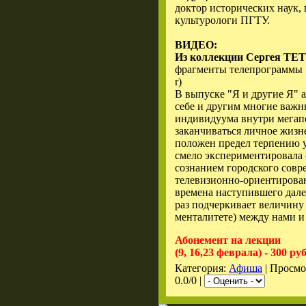
доктор исторических наук,
культурологи ПГТУ.
ВИДЕО:
Из коллекции Сергея Т
фрагменты телепрограмм
r)
В выпуске "Я и другие Я" 
себе и другим многие важн
индивидуума внутри мегапо
заканчиваться личное жизн
положен предел терпению у
смело экспериментировала 
сознанием городского совр
телевизионно-ориентирова
времена наступившего дале
раз подчеркивает величину 
менталитете) между нами и 
Абонемент на лекции
(9, 16,23 феврала) - 300 ру
Категория:
Афиша
| Просмо
0.0/0 |