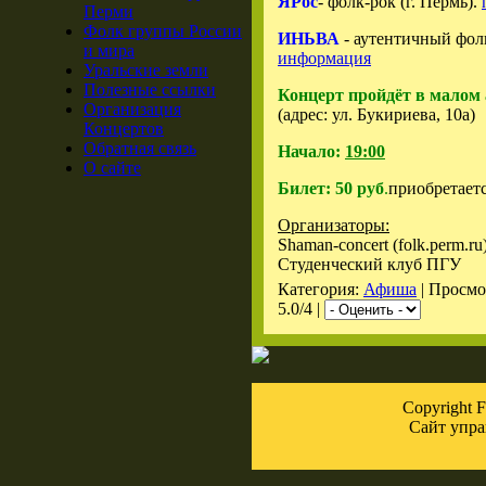
ЯРос
- фолк-рок (г. Пермь).
Перми
Фолк группы России
ИНЬВА
- аутентичный фолк
и мира
информация
Уральские земли
Полезные ссылки
Концерт пройдёт в малом 
Организация
(адрес: ул. Букириева, 10а)
Концертов
Обратная связь
Начало:
19:00
О сайте
Билет: 50 руб
.
приобретаетс
Организаторы:
Shaman-concert (folk.perm.ru
Студенческий клуб ПГУ
Категория:
Афиша
| Просмо
5.0/4 |
Copyright
Сайт упра