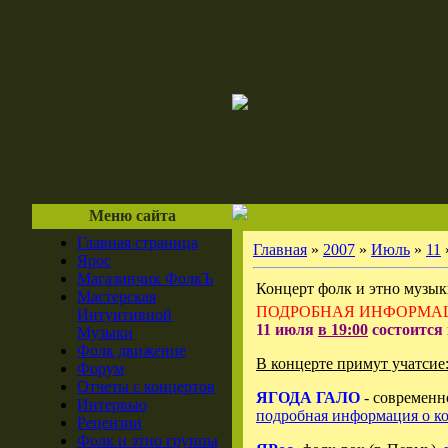
Меню сайта
Главная страница
Главная
»
2007
»
Июль
»
11
Ярос
Магазинчик ФолкЪ
Концерт фолк и этно музык
Мастерская
ПОДРОБНАЯ ИНФОРМА
Интуитивной
11 июля
в 19:00
состоится 
Музыки
Фолк движение
В концерте примут учатсие
Форум
Отчеты с концертов
ЯГОДА ГАЛО
- современ
Интервью
подробная информация о к
Рецензии
Фолк и этно группы