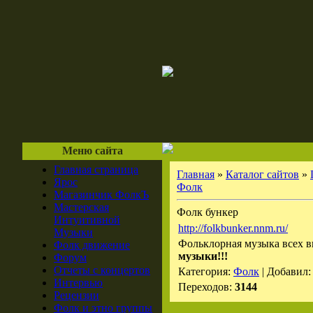
Меню сайта
Главная страница
Главная
»
Каталог сайтов
»
Ярос
Фолк
Магазинчик ФолкЪ
Мастерская
Фолк бункер
Интуитивной
http://folkbunker.nnm.ru/
Музыки
Фольклорная музыка всех в
Фолк движение
музыки!!!
Форум
Отчеты с концертов
Категория:
Фолк
| Добавил
Интервью
Переходов:
3144
Рецензии
Фолк и этно группы